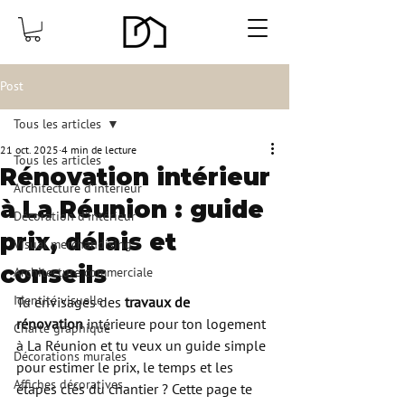
Post
Tous les articles
21 oct. 2025
4 min de lecture
Tous les articles
Rénovation intérieur
Architecture d'intérieur
à La Réunion : guide
Décoration d'intérieur
prix, délais et
Visual merchandising
conseils
Architecture commerciale
Identité visuelle
Tu envisages des 
travaux de 
rénovation
 intérieure pour ton logement 
Charte graphique
à La Réunion et tu veux un guide simple 
Décorations murales
pour estimer le prix, le temps et les 
Affiches décoratives
étapes clés du chantier ? Cette page te 