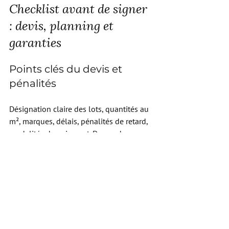
Checklist avant de signer 
: devis, planning et 
garanties
Points clés du devis et 
pénalités
Désignation claire des lots, quantités au 
m², marques, délais, pénalités de retard, 
modalités de paiement. Demande un 
devis détaillé et personnalisé.
Assurances et garanties : 
anticiper sur plusieurs ans
Vérifie les assurances obligatoires et les 
garanties. Sur des 
travaux
 structurants, 