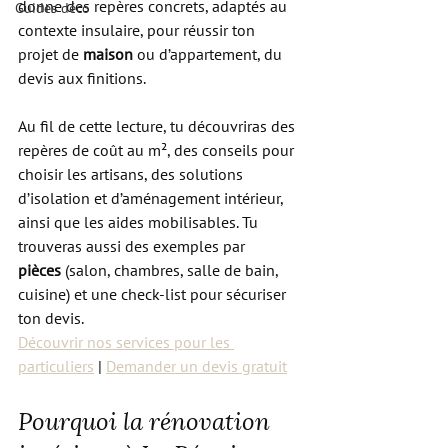
donne des repères concrets, adaptés au 
Guides déco
contexte insulaire, pour réussir ton 
projet de 
maison
 ou d’appartement, du 
devis aux finitions.
Au fil de cette lecture, tu découvriras des 
repères de coût au m², des conseils pour 
choisir les artisans, des solutions 
d’isolation et d’aménagement intérieur, 
ainsi que les aides mobilisables. Tu 
trouveras aussi des exemples par 
pièces
 (salon, chambres, salle de bain, 
cuisine) et une check-list pour sécuriser 
ton devis.
Découvrir nos services pour les 
particuliers
 | 
Demander un devis gratuit
Pourquoi la rénovation 