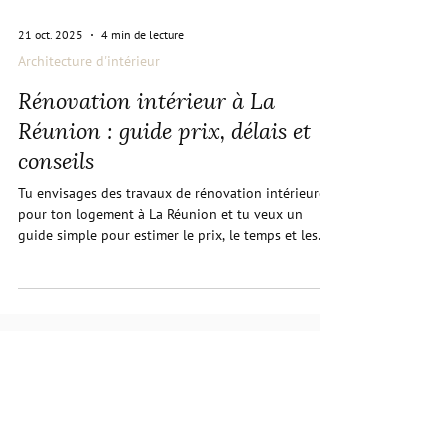
21 oct. 2025
4 min de lecture
Architecture d'intérieur
Rénovation intérieur à La
Réunion : guide prix, délais et
conseils
Tu envisages des travaux de rénovation intérieure
pour ton logement à La Réunion et tu veux un
guide simple pour estimer le prix, le temps et les
étapes clés du chantier ? Cette page te donne des
repères concrets, adaptés au contexte insulaire,
pour réussir ton projet de maison ou
d’appartement, du devis aux finitions. Au fil de cette
lecture, tu découvriras des repères de coût au m²,
des conseils pour choisir les artisans, des solutions
Vous avez un projet ?
d’isolation et d’aménagement