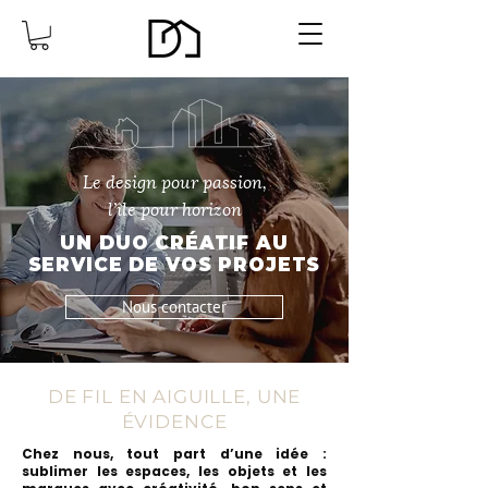
Le design pour passion,
l’île pour horizon
UN DUO CRÉATIF AU
SERVICE DE VOS PROJETS
Nous contacter
DE FIL EN AIGUILLE, UNE
ÉVIDENCE
Chez nous, tout part d’une idée :
sublimer les espaces, les objets et les