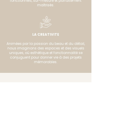
fonctionnels, sur-mesure et parfaitement
maîtrisés.
LA CREATIVITE
Animées par la passion du beau et du détail,
nous imaginons des espaces et des visuels
uniques, où esthétique et fonctionnalité se
conjuguent pour donner vie à des projets
mémorables.
Chez nous, chaque projet est
avant tout une rencontre.
Nous mettons l’écoute, la rigueur
et la créativité au cœur de notre
démarche, pour imaginer des
solutions sur-mesure, belles et